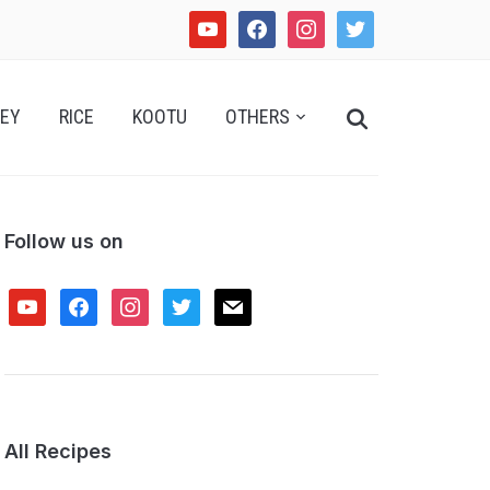
youtube
facebook
instagram
twitter
Search
EY
RICE
KOOTU
OTHERS
for:
Follow us on
youtube
facebook
instagram
twitter
mail
All Recipes